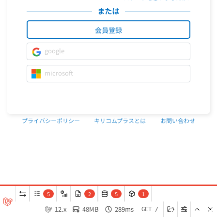
または
会員登録
google
microsoft
プライバシーポリシー
キリコムプラスとは
お問い合わせ
5
2
5
1
Copyright(C) Infoeye Co.,Ltd All Right
12.x
48MB
289ms
GET /
Reserved