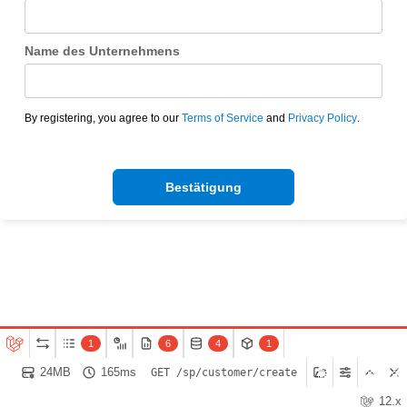
Name des Unternehmens
By registering, you agree to our
Terms of Service
and
Privacy Policy
.
Bestätigung
1
6
4
1
24MB
165ms
GET /sp/customer/create
12.x